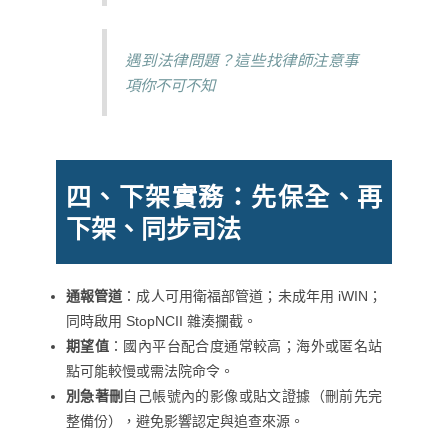
遇到法律問題？這些找律師注意事
項你不可不知
四、下架實務：先保全、再
下架、同步司法
通報管道
：成人可用衛福部管道；未成年用 iWIN；
同時啟用 StopNCII 雜湊攔截。
期望值
：國內平台配合度通常較高；海外或匿名站
點可能較慢或需法院命令。
別急著刪
自己帳號內的影像或貼文證據（刪前先完
整備份），避免影響認定與追查來源。