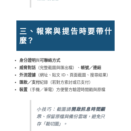
三、報案與提告時要帶什
麼？
身分證明
與
可聯絡方式
威脅對話
（完整截圖與匯出檔）、
帳號／連結
外流證據
（網址、貼文 ID、頁面截圖、搜尋結果）
匯款／支付
紀錄（若對方索討或已支付）
裝置
（手機／筆電）方便警方驗證時間戳與原檔
小技巧：截圖請
開啟訊息時間顯
示
、保留原檔與備份雲端，避免只
存「裁切圖」。