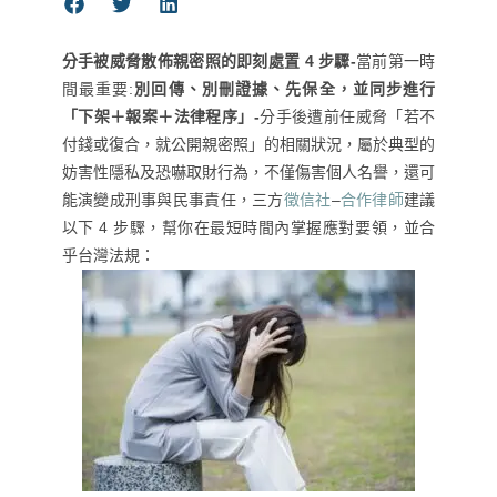
分手被威脅散佈親密照的即刻處置 4 步驟-
當前第一時
間最重要:
別回傳、別刪證據、先保全，並同步進行
「下架＋報案＋法律程序」-
分手後遭前任威脅「若不
付錢或復合，就公開親密照」的相關狀況，屬於典型的
妨害性隱私及恐嚇取財行為，不僅傷害個人名譽，還可
能演變成刑事與民事責任，三方
徵信社
–
合作律師
建議
以下 4 步驟，幫你在最短時間內掌握應對要領，並合
乎台灣法規：