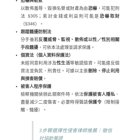
恐嚇與勒索
以散佈羞辱、毀損名譽或財產為由
恐嚇
，可能犯刑
法 §305；索討金錢或利益則可能是
恐嚇取財
（§346）。
跟蹤騷擾防制法
分手後若
反覆威脅、監視、散佈或以性／性別相關
手段騷擾
，可依本法處理並請求保護。
個資法（個人資料保護法）
未經同意利用涉及
性生活
等敏感個資，可能違反個
資法並負民、刑責任。可據以主張
刪除、停止利用
與損害賠償
。
被害人程序保護
檢察機關偵辦此類案件時，依法
保護被害人隱私
、
盡量減少二度傷害，必要時得聲請
保護令
（限制接
觸、騷擾）。
3步驟選擇性侵害律師推薦｜徵信
社協助蒐證