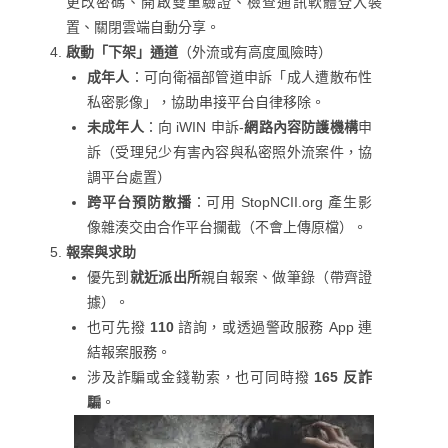
更改密碼、開啟雙重驗證、檢查通訊軟體登入裝
置、關閉雲端自動分享。
啟動「下架」通道
（外流或有高度風險時）
成年人
：可向衛福部管道申訴「成人遭散布性
私密影像」，協助串接平台自律移除。
未成年人
：向 iWIN 申訴-
網路內容防護機構
申
訴（受理兒少有害內容與私密照外流案件，協
調平台處置）
跨平台預防散播
：可用 StopNCII.org 產生影
像雜湊交由合作平台攔截（不會上傳原檔）。
報案與求助
優先到
就近派出所
親自報案、做筆錄（帶齊證
據）。
也可先撥
110
諮詢，或透過警政服務 App 連
結報案服務。
涉及詐騙或金錢勒索，也可同時撥
165 反詐
騙
。