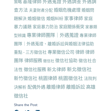
基隆律師
外遇蒐證
外遇調查
外遇調
策略
查方法
婚姻危機處理
婚姻問
夫妻財產分配
家事律師
婚姻徵信
家庭
題解決
婚姻糾紛
暴力議題
家庭暴力防治
家庭關係衝突
家暴類
專業律師團隊｜外遇蒐證
專業律師
型辨識
團隊｜外遇蒐證、離婚訴訟與婚姻法律協助
律師
專業徵信公司
律師
重點 - 三方徵信社
團隊
律師服務
徵信社協助
徵信社合
徵信社
新北徵信社
新北律師
法性
徵信社服務
桃園徵信社
新竹徵信社
桃園律師
法院判
離婚律師
離婚訴訟
高雄
配偶外遇
決解析
徵信社
Share the Post: