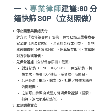
一、
專業律師
建議:60 分
鐘快篩 SOP（立刻照做）
停止回應與拒絕支付
對方以「散佈親密照」要挾，通常已觸及
恐嚇危害
安全罪
（刑法 §305），若索討金錢或利益，可能構
成
恐嚇取財
（刑法 §346）。
訊息留存即可，無須跟
對方爭執或議價
。
先保全證據
（全部保存原檔＋截圖）
對話紀錄（LINE／IG／FB）、通話紀錄、轉
帳要求、帳號 ID／連結、威脅語句時間點。
若已外流：
網址、貼文 ID、社團／頻道名稱
與
公開截圖
。
之後可由檢察官或警方聲請
保全證據
（搜索、
扣押、調取網路紀錄等）。
立刻調高資安