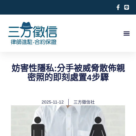
跳
至
主
要
內
關於徵信社
合法徵信社服務項目
徵信相關案例
合作律師推薦
求救徵信
容
妨害性隱私:分手被威脅散佈親
密照的即刻處置4步驟
2025-11-12
三方徵信社