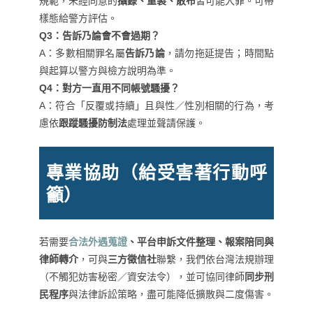
規範，未經同意的
攝錄、重製、散布
皆可能入罪。可帶
樣態給警方評估。
Q3：告訴乃論會不會過期？
A：多數相關罪名屬
告訴乃論
，請勿拖延提告；時間點
與起算以警方與檢方說明為準。
Q4：對方一直用不同帳號騷擾？
A：符合「反覆或持續」且與性／性別相關的行為，考
慮依
跟蹤騷擾防制法
處理並聲請保護。
專業協助（給受害著行動呼
籲）
若需要
合法外遇蒐證
、平台申訴文件整理、報案陪同與
律師轉介
，可與
三方徵信社
聯繫，我們依台灣法規辦理
（不觸犯妨害秘密／資安法令），並可協同律師
同步刑
民程序
與法律訴訟策略，盡可能降低擴散與二度傷害。