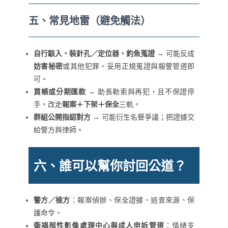
五、常見地雷（避免觸法）
自行駭入、裝針孔／定位器、釣魚蒐證
→ 可能反成
妨害秘密
或其他犯罪。妥用正規蒐證與報警管道即
可。
買帳或分期匯款
→ 助長勒索與再犯，且不保證停
手。改走
報案＋下架＋保全
三軌。
群組公開指認對方
→ 可能衍生名譽爭議；把證據交
給警方與律師。
六、誰可以幫你討回公道？
警方／檢方
：報案偵辦、保全證據、追查來源、保
護命令。
衛福部性影像處理中心與成人申訴管道
：情緒支