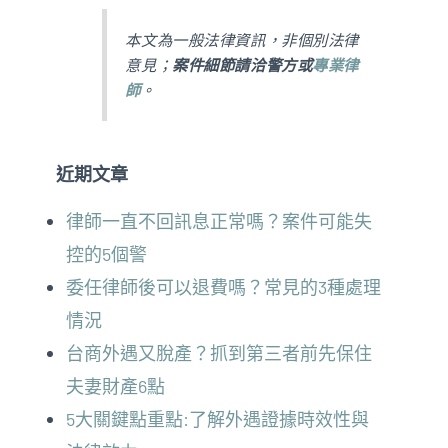
本文為一般法律資訊，非個別法律
意見；
案件細節請洽警方或
專業律
師
。
近期文章
律師一直不回訊息正常嗎？案件可能失
控的5個警
委任律師後可以退費嗎？常見的3種處理
情況
台商外遇又脫產？抓到第三者前先保住
夫妻財產6點
5大關鍵點重點:了解外遇證據時效性與