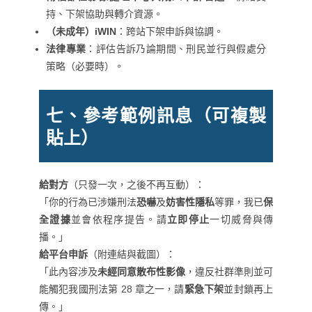
持、下架協助與轉介資源。
（未成年）iWIN
：跨站下架申訴與協調。
法律專業
：評估告訴乃論期間、刑民並行與假處分
策略（必要時）。
七、參考範例訊息（可複製
貼上）
給對方
（只發一次，之後不再互動）：
「你的行為已涉嫌刑法
恐嚇
及
妨害性隱私
等罪，我已
保
全證據
並會依程序提告。請
立即停止
一切威脅與傳
播。」
給平台申訴
（附連結與截圖）：
「此內容涉及
未經同意散布性影像
，違反社群準則並可
能觸犯我國刑法第 28 章之一，請
緊急下架
並封鎖再上
傳。」