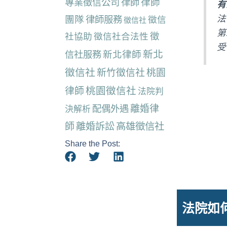
律師
專業徵信公司
律師
有
團隊
法
律師服務
徵信
徵信社
第
社協助
徵信社合法性
徵
受
新北
新北律師
信社服務
徵信社
新竹徵信社
桃園
桃園徵信社
律師
法院判
離婚律
配偶外遇
決解析
師
離婚訴訟
高雄徵信社
Share the Post:
法院如