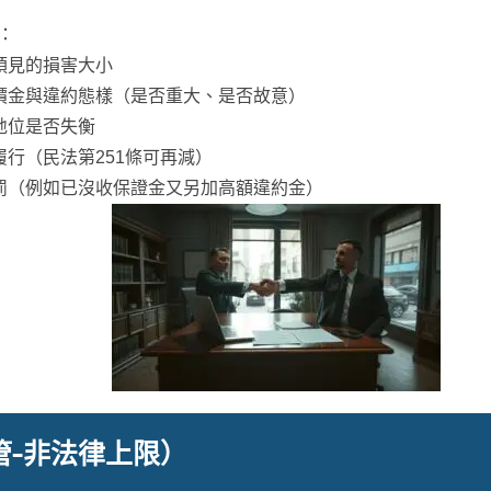
：
預見的損害大小
價金與違約態樣（是否重大、是否故意）
地位是否失衡
履行（民法第251條可再減）
罰（例如已沒收保證金又另加高額違約金）
管-非法律上限）