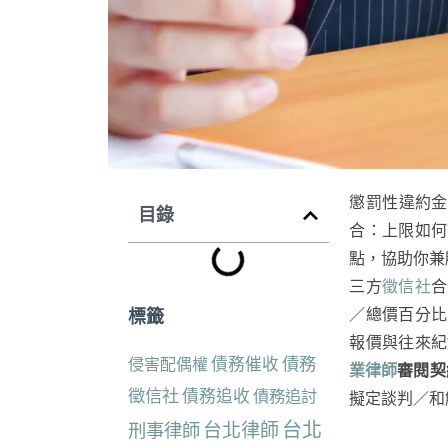
懲罰性違約金
目錄
合：上限如何
點，協助你兼
三方
徵信社
合
標籤
／總價百分比
報價與往來紀
債務催收
債務
侵害配偶權
業律師
審閱契
徵信社
債務追收
債務追討
擬定談判／和
台北
台北律師
刑事律師