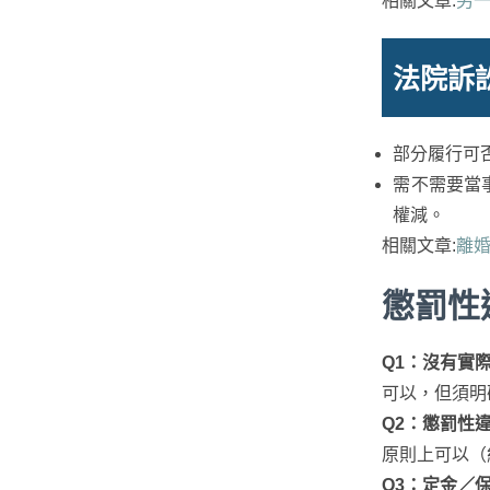
相關文章:
另
法院訴
部分履行可
需不需要當
權減。
相關文章:
離婚
懲罰性違
Q1：沒有實
可以，但須明
Q2：懲罰性
原則上可以（
Q3：定金／