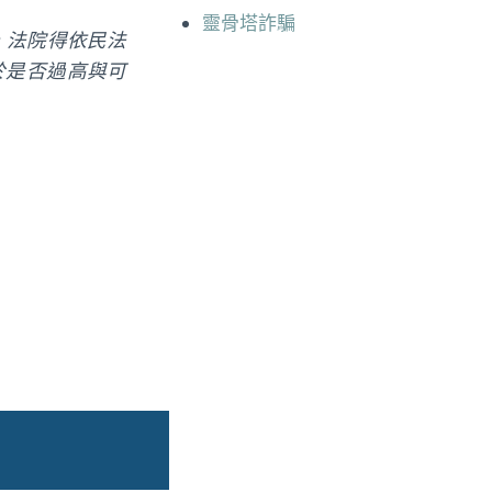
靈骨塔詐騙
，法院得依民法
於是否過高與可