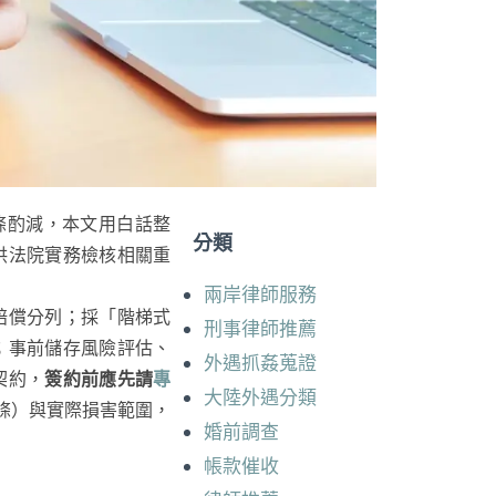
條酌減，本文用白話整
分類
供法院實務檢核相關重
兩岸律師服務
賠償分列；採「階梯式
刑事律師推薦
；事前儲存風險評估、
外遇抓姦蒐證
契約，
簽約前應先請
專
大陸外遇分類
條）與實際損害範圍，
婚前調查
帳款催收