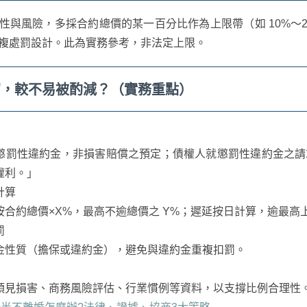
性與風險，多採合約總價的某一百分比作為上限帶（如 10%～
複處罰設計。此為實務參考，非法定上限。
寫，較不易被酌減？（實務重點）
罰性違約金，非損害賠償之預定；債權人就懲罰性違約金之請
權利。」
計算
合約總價×X%，最高不逾總價之 Y%；遲延按日計算，逾最高
罰
性質（擔保或違約金），避免與違約金重複扣罰。
見損害、商務風險評估、行業慣例等資料，以支撐比例合理性