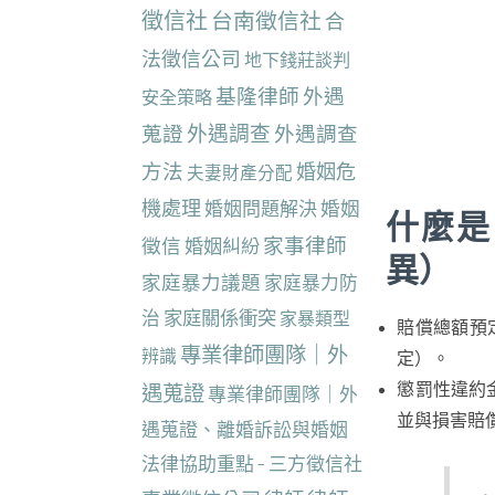
徵信社
台南徵信社
合
法徵信公司
地下錢莊談判
基隆律師
外遇
安全策略
蒐證
外遇調查
外遇調查
方法
婚姻危
夫妻財產分配
機處理
婚姻
婚姻問題解決
什麼是
家事律師
徵信
婚姻糾紛
異）
家庭暴力議題
家庭暴力防
治
家庭關係衝突
家暴類型
賠償總額預
專業律師團隊｜外
辨識
定）。
遇蒐證
懲罰性違約
專業律師團隊｜外
並與損害賠
遇蒐證、離婚訴訟與婚姻
法律協助重點 - 三方徵信社