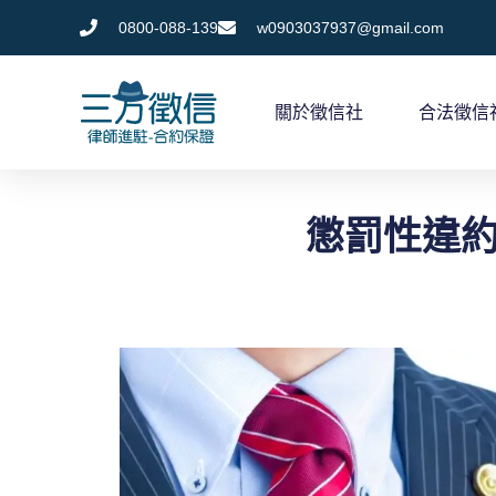
跳
0800-088-139
w0903037937@gmail.com
至
主
關於徵信社
合法徵信
要
內
容
懲罰性違約