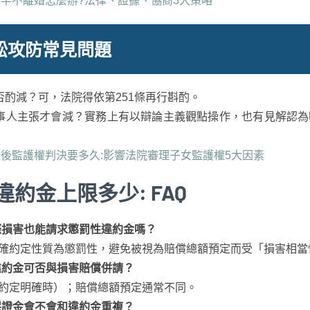
一半不離婚怎麼辦?法律、證據、協商3大策略
訟攻防常見問題
否酌減？可，法院得依第251條再行斟酌。
事人主張才會減？實務上有以辯論主義觀點操作，也有見解認為
後監護權判決要多久:影響法院審理子女監護權5大因素
約金上限多少: FAQ
際損害也能請求懲罰性違約金嗎？
確約定性質為懲罰性，避免被視為賠償總額預定而受「損害相當
違約金可否與損害賠償併請？
約定明確時）；賠償總額預定通常不同。
保證金會不會和違約金重複？