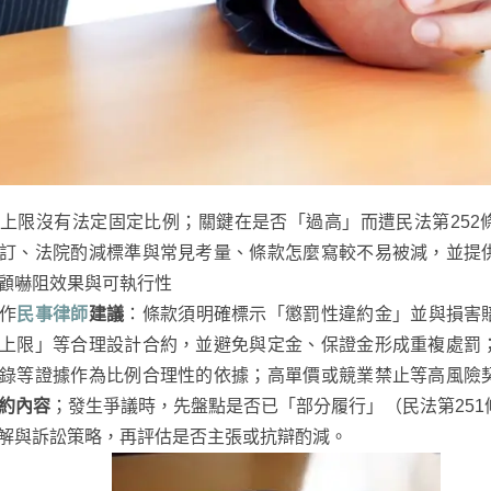
上限沒有法定固定比例；關鍵在是否「過高」而遭民法第252
訂、法院酌減標準與常見考量、條款怎麼寫較不易被減，並提
顧嚇阻效果與可執行性
作
民事律師
建議
：條款須明確標示「懲罰性違約金」並與損害
上限」等合理設計合約，並避免與定金、保證金形成重複處罰
錄等證據作為比例合理性的依據；高單價或競業禁止等高風險
約內容
；發生爭議時，先盤點是否已「部分履行」（民法第251
解與訴訟策略，再評估是否主張或抗辯酌減。