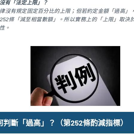
沒有「法定上限」？
律沒有規定固定百分比的上限；但若約定金額「過高」
252條「減至相當數額」。所以實務上的「上限」取決
性。
何判斷「過高」？（第252條酌減指標）