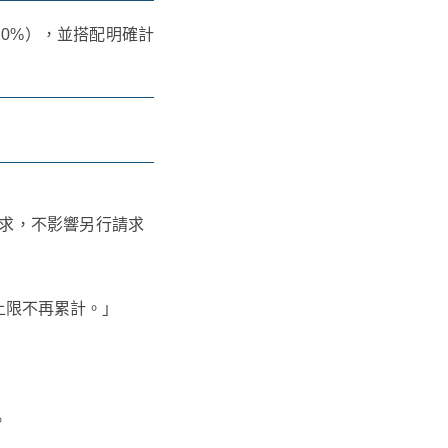
20%），並搭配明確計
求，不影響另行請求
上限不再累計。」
。