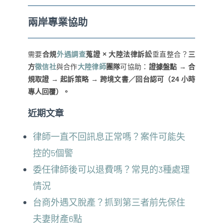
兩岸專業協助
需要
合規
外遇調查
蒐證 × 大陸法律訴訟
垂直整合？
三
方
徵信社
與合作
大陸律師
團隊
可協助：
證據盤點 → 合
規取證 → 起訴策略 → 跨境文書／回台認可（24 小時
專人回覆）。
近期文章
律師一直不回訊息正常嗎？案件可能失
控的5個警
委任律師後可以退費嗎？常見的3種處理
情況
台商外遇又脫產？抓到第三者前先保住
夫妻財產6點