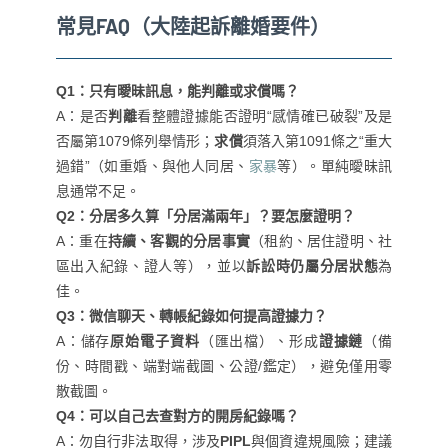
常見FAQ（大陸起訴離婚要件）
Q1：只有曖昧訊息，能判離或求償嗎？
A：是否
判離
看整體證據能否證明“感情確已破裂”及是
否屬第1079條列舉情形；
求償
須落入第1091條之“重大
過錯”（如重婚、與他人同居、
家暴
等）。單純曖昧訊
息通常不足。
Q2：分居多久算「分居滿兩年」？要怎麼證明？
A：重在
持續、客觀的分居事實
（租約、居住證明、社
區出入紀錄、證人等），並以
訴訟時仍屬分居狀態
為
佳。
Q3：微信聊天、轉帳紀錄如何提高證據力？
A：儲存
原始電子資料
（匯出檔）、形成
證據鏈
（備
份、時間戳、端對端截圖、公證/鑑定），避免僅用零
散截圖。
Q4：可以自己去查對方的開房紀錄嗎？
A：勿自行非法取得，涉及
PIPL
與個資違規風險；建議