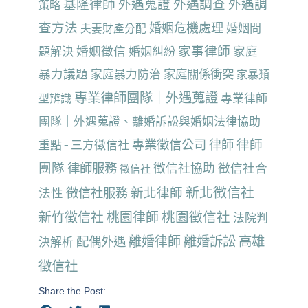
基隆律師
外遇蒐證
外遇調查
外遇調
策略
查方法
婚姻危機處理
婚姻問
夫妻財產分配
家事律師
婚姻徵信
家庭
題解決
婚姻糾紛
暴力議題
家庭暴力防治
家庭關係衝突
家暴類
專業律師團隊｜外遇蒐證
專業律師
型辨識
團隊｜外遇蒐證、離婚訴訟與婚姻法律協助
律師
專業徵信公司
律師
重點 - 三方徵信社
團隊
律師服務
徵信社協助
徵信社合
徵信社
新北徵信社
新北律師
法性
徵信社服務
桃園徵信社
新竹徵信社
桃園律師
法院判
離婚律師
離婚訴訟
高雄
配偶外遇
決解析
徵信社
Share the Post: