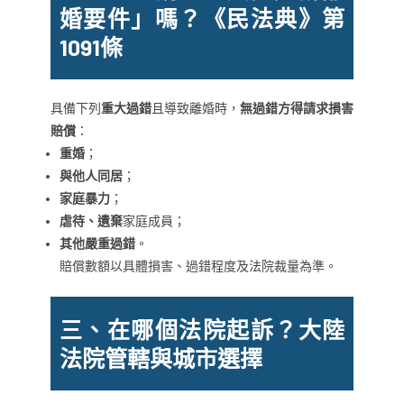
婚要件」嗎？《民法典》第
1091條
具備下列
重大過錯
且導致離婚時，
無過錯方得請求損害
賠償
：
重婚
；
與他人同居
；
家庭暴力
；
虐待、遺棄
家庭成員；
其他嚴重過錯
。
賠償數額以具體損害、過錯程度及法院裁量為準。
三、在哪個法院起訴？大陸
法院管轄與城市選擇