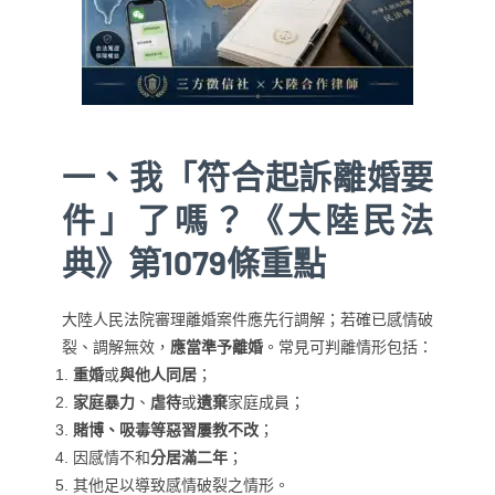
一、我「符合起訴離婚要
件」了嗎？《大陸民法
典》第1079條重點
大陸人民法院審理離婚案件應先行調解；若確已感情破
裂、調解無效，
應當準予離婚
。常見可判離情形包括：
重婚
或
與他人同居
；
家庭暴力
、
虐待
或
遺棄
家庭成員；
賭博、吸毒等惡習屢教不改
；
因感情不和
分居滿二年
；
其他足以導致感情破裂之情形。