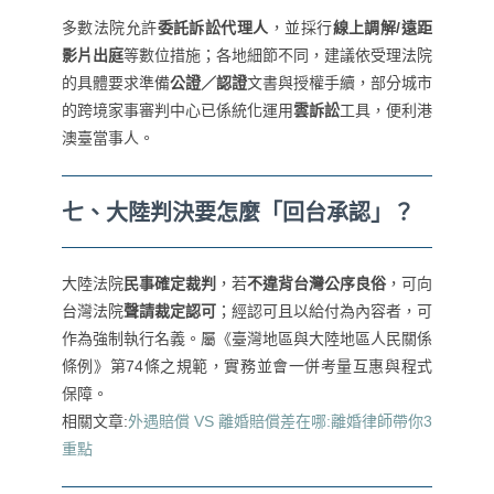
多數法院允許
委託訴訟代理人
，並採行
線上調解/遠距
影片出庭
等數位措施；各地細節不同，建議依受理法院
的具體要求準備
公證／認證
文書與授權手續，部分城市
的跨境家事審判中心已係統化運用
雲訴訟
工具，便利港
澳臺當事人。
七、大陸判決要怎麼「回台承認」？
大陸法院
民事確定裁判
，若
不違背台灣公序良俗
，可向
台灣法院
聲請裁定認可
；經認可且以給付為內容者，可
作為強制執行名義。屬《臺灣地區與大陸地區人民關係
條例》第74條之規範，實務並會一併考量互惠與程式
保障。
相關文章:
外遇賠償 VS 離婚賠償差在哪:離婚律師帶你3
重點