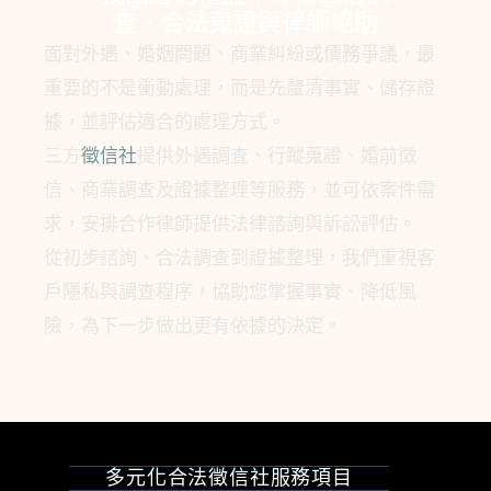
查、合法蒐證與律師協助
面對外遇、婚姻問題、商業糾紛或債務爭議，最
重要的不是衝動處理，而是先釐清事實、儲存證
據，並評估適合的處理方式。
三方
徵信社
提供外遇調查、行蹤蒐證、婚前徵
信、商業調查及證據整理等服務，並可依案件需
求，安排合作律師提供法律諮詢與訴訟評估。
從初步諮詢、合法調查到證據整理，我們重視客
戶隱私與調查程序，協助您掌握事實、降低風
險，為下一步做出更有依據的決定。
多元化合法徵信社服務項目