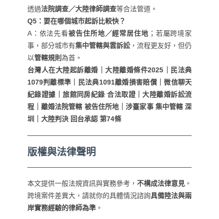
透過
法院調查／大陸律師調查
等合法管道。
Q5：要在哪個城市起訴比較快？
A：依法先看
被告住所地／經常居住地
；若屬跨境家
事，部分城市有
集中管轄與雲訴訟
，流程更友好，但仍
以
管轄規則
為首。
台灣人在大陸起訴離婚｜大陸離婚條件2025｜民法典
1079判離標準｜民法典1091離婚損害賠償｜微信聊天
紀錄證據｜旅館同房紀錄 合法取證｜大陸離婚訴訟流
程｜離婚法院管轄 被告住所地｜涉臺家事 集中管轄 深
圳｜大陸判決 回台承認 第74條
版權與法律聲明
本文提供一般法規資訊與實務參考，
不構成法律意見
。
跨境案件差異大，請就你的具體情況諮詢
具備陸法與兩
岸實務經驗的律師為準
。