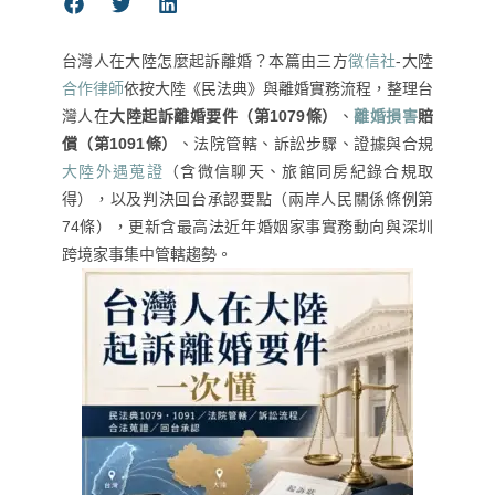
台灣人在大陸怎麼起訴離婚？本篇由三方
徵信社
-大陸
合作律師
依按大陸《民法典》與離婚實務流程，整理台
灣人在
大陸起訴離婚要件（第1079條）
、
離婚損害
賠
償（第1091條）
、法院管轄、訴訟步驟、證據與合規
大陸外遇蒐證
（含微信聊天、旅館同房紀錄合規取
得），以及判決回台承認要點（兩岸人民關係條例第
74條），更新含最高法近年婚姻家事實務動向與深圳
跨境家事集中管轄趨勢。