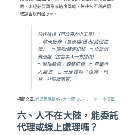
嚴，未經必要同意或過度傳輸，往往被不利評價，
取證合規門檻提高。
快速檢核（可放頁內小工具）：
□ 聊天紀錄（含原檔/匯出/截圖佐
證） □ 匯款/轉帳紀錄 □ 旅館消
費憑證（由當事人一方提供）
□ 醫院驗傷／報警紀錄 □ 目擊證
人證述 □ 分居證明（租賃、門
禁、社區證明等）
相關文章:
老婆家暴離婚7大步驟 SOP：一步一步清單
六、人不在大陸，能委託
代理或線上處理嗎？