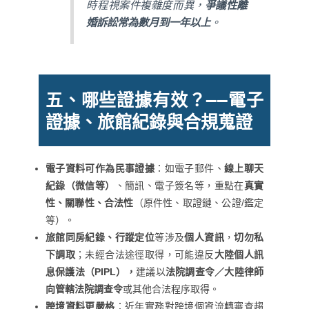
時程視案件複雜度而異，
爭議性離
婚訴訟常為數月到一年以上
。
五、哪些證據有效？——電子
證據、旅館紀錄與合規蒐證
電子資料可作為民事證據
：如電子郵件、
線上聊天
紀錄（微信等）
、簡訊、電子簽名等，重點在
真實
性、關聯性、合法性
（原件性、取證鏈、公證/鑑定
等）。
旅館同房紀錄、行蹤定位
等涉及
個人資訊
，
切勿私
下調取
；未經合法途徑取得，可能違反
大陸個人訊
息保護法（PIPL），
建議以
法院調查令／大陸律師
向管轄法院調查令
或其他合法程序取得。
跨境資料更嚴格
：近年實務對跨境個資流轉審查趨