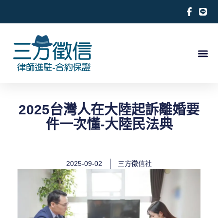
跳
至
主
要
內
關於徵信社
合法徵信社服務項目
徵信相關案例
合作律師推薦
求救徵信
容
2025台灣人在大陸起訴離婚要
件一次懂-大陸民法典
2025-09-02
三方徵信社