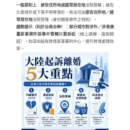
一般原則上
：
被告住所地或經常居住地
法院管轄；被告
久居境外或下落不明等情形，依法可由
原告住所地／經
常居住地
法院受理（身份關係案件之特則）。
趨勢提示（利於台商台幹）：部分城市對涉外／涉港澳
臺家事案件採集中管轄
與
雲訴訟
（線上調解、遠距開
庭），如深圳設有跨境家事審判中心，提升跨境處理效
率。