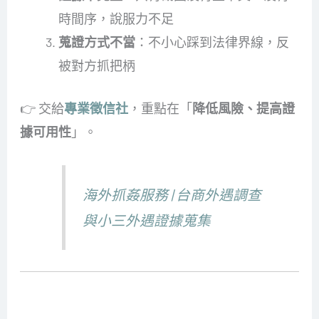
時間序，說服力不足
蒐證方式不當
：不小心踩到法律界線，反
被對方抓把柄
👉 交給
專業徵信社
，重點在「
降低風險、提高證
據可用性
」。
海外抓姦服務 | 台商外遇調查
與小三外遇證據蒐集
為什麼選擇三方徵信社？（侵害配偶權服務項