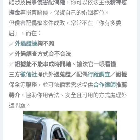
能涉及
民事侵害配偶權
，你可以依法主張
精神慰
撫金
等損害賠償，保護自己的婚姻權益。
但侵害配偶權案件成敗，常常不在「你有多委
屈」，而在：
✅
外遇證據
夠不夠
✅
外遇調查方式合不合法
✅
證據能不能串成時間軸、讓法官一眼看懂
三方
徵信社
提供
外遇蒐證／配偶
行蹤調查
／證據
保全
等服務，並可依個案需求提供
合作律師
推薦
轉介
，協助你用合法、安全且可用的方式處理外
遇問題。