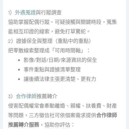
目）
1）
外遇蒐證
與行蹤調查
協助掌握配偶行蹤、可疑接觸與關鍵時段，蒐集
能相互印證的線索，避免打草驚蛇。
2）證據保全與整理（重點中的重點）
把零散線索整理成「可用時間軸」：
影像/對話/日期/來源資訊的保全
事件重點與證據清單整理
讓後續法律主張更清楚、更有力
3）
合作律師
推薦轉介
侵害配偶權常會牽動離婚、親權、扶養費、財產
等問題，三方徵信社可依個案需求提供
合作律師
推薦轉介服務
，協助你評估：