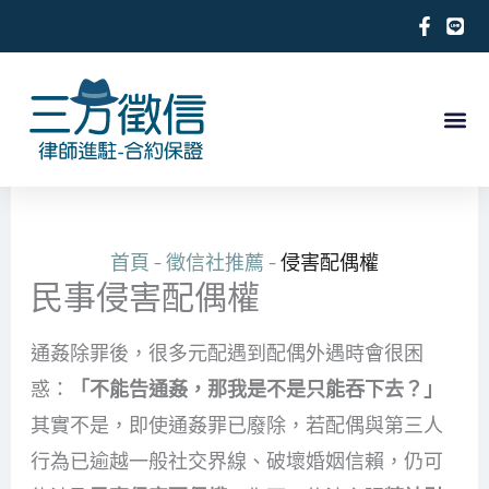
跳
至
主
要
內
關於徵信社
合法徵信社服務項目
徵信相關案例
合作律師推薦
求救徵信
容
首頁
-
徵信社推薦
-
侵害配偶權
民事侵害配偶權
通姦除罪後，很多元配遇到配偶外遇時會很困
惑：
「不能告通姦，那我是不是只能吞下去？」
其實不是，即使通姦罪已廢除，若配偶與第三人
行為已逾越一般社交界線、破壞婚姻信賴，仍可