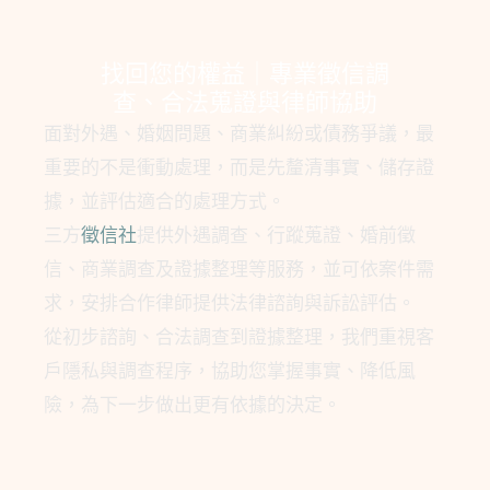
找回您的權益｜專業徵信調
查、合法蒐證與律師協助
面對外遇、婚姻問題、商業糾紛或債務爭議，最
重要的不是衝動處理，而是先釐清事實、儲存證
據，並評估適合的處理方式。
三方
徵信社
提供外遇調查、行蹤蒐證、婚前徵
信、商業調查及證據整理等服務，並可依案件需
求，安排合作律師提供法律諮詢與訴訟評估。
從初步諮詢、合法調查到證據整理，我們重視客
戶隱私與調查程序，協助您掌握事實、降低風
險，為下一步做出更有依據的決定。