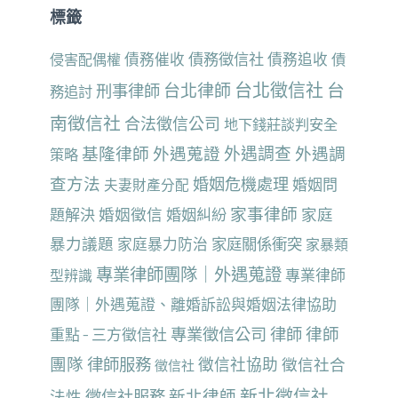
標籤
債務催收
債務徵信社
債務追收
侵害配偶權
債
台北徵信社
台
台北律師
刑事律師
務追討
南徵信社
合法徵信公司
地下錢莊談判安全
基隆律師
外遇蒐證
外遇調查
外遇調
策略
查方法
婚姻危機處理
婚姻問
夫妻財產分配
家事律師
婚姻徵信
家庭
題解決
婚姻糾紛
暴力議題
家庭暴力防治
家庭關係衝突
家暴類
專業律師團隊｜外遇蒐證
專業律師
型辨識
團隊｜外遇蒐證、離婚訴訟與婚姻法律協助
律師
專業徵信公司
律師
重點 - 三方徵信社
團隊
律師服務
徵信社協助
徵信社合
徵信社
新北徵信社
新北律師
法性
徵信社服務