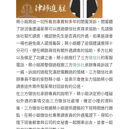
蔡小姐將這一切所看到事實和多年的閨蜜哭訴，閨蜜聽
了狀況後建議茱蒂可以透過徵信社來尋求協助，先請徵
信社幫忙調查，確認她先生是否真的外遇，如果是誤會
一場也避免兩人感情龜裂；蔡小姐聽了這個建議覺得十
分可行，便在網路尋找有關外遇調查的協助，多方比較
以及做足了功課之後，蔡小姐撥打了三方
徵信社
的客服
電話，蔡小姐將整個過程跟三方
徵信社
承辦專員訴說了
一遍，訴說的過程充滿悲傷難過的情緒，三方徵信社承
辦專員不斷的安慰蔡小姐，並表示會進全力協助蔡小姐
調查這件案件幫茱蒂討回該有的公道。
在三方徵信社承辦專員的說明下，蔡小姐決定把小隆疑
似外遇的事情交由三方徵信社處理，確定小隆的資料
後，三方徵信社根據蔡小姐提供建銘的下班時間進行跟
監，在蔡小姐徵信社專業調查員的外遇蒐證下，得知小
隆下班後都會與公司的女祕書一起開車出去，並會一起