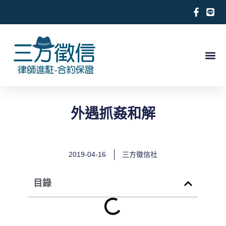
跳
至
主
要
內
關於徵信社
合法徵信社服務項目
徵信相關案例
合作律師推薦
求救徵信
容
外遇抓姦和解
2019-04-16
三方徵信社
目錄