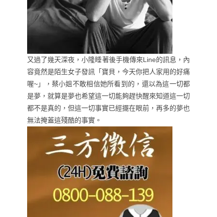
又過了幾天深夜，小隆睡著後手機傳來Line的訊息，內
容竟然是陌生女子發訊「寶貝，今天你把人家用的好痛
喔~」，蔡小姐不敢相信她所看到的，還以為這一切都
是夢，就算是夢也希望這一切能夠趕快醒來知道這一切
都不是真的，但這一切事實已經擺在眼前，再多的夢也
無法掩蓋這殘酷的事實。