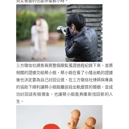
到女祕書的住處停留數小時。
三方徵信社調查員將整個跟監蒐證過程紀錄下來，並將
相關的證據交給蔡小姐，蔡小姐在看了小隆出軌的證據
後也決定要為自己討回公道，在三方徵信社律師與專員
的協助下順利讓蔡小姐脫離這段出軌變質的婚姻，並成
功討回該有賠償金，也讓蔡小姐能夠重新找回新的人
生。