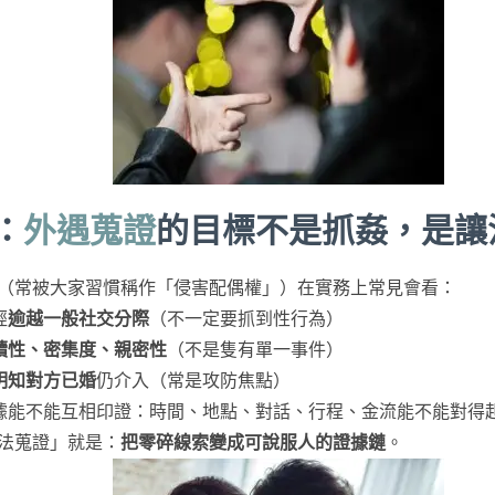
：
外遇蒐證
的目標不是抓姦，是讓
（常被大家習慣稱作「侵害配偶權」）在實務上常見會看：
經
逾越一般社交分際
（不一定要抓到性行為）
續性、密集度、親密性
（不是隻有單一事件）
明知對方已婚
仍介入（常是攻防焦點）
據能不能互相印證：時間、地點、對話、行程、金流能不能對得
法蒐證」就是：
把零碎線索變成可說服人的證據鏈
。