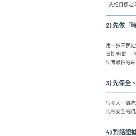
先把目標定
2) 先做
用一張表就能
日期/時間 →
法官最怕的是
3) 先保
很多人一攤牌
比較安全的順
4) 對話