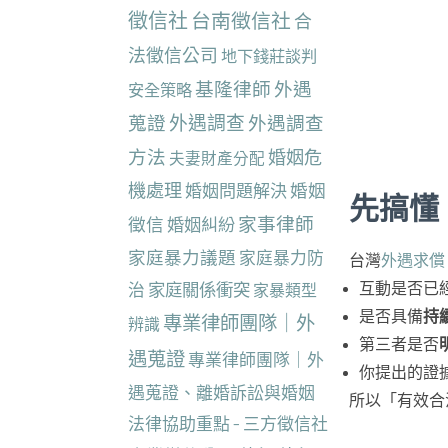
徵信社
台南徵信社
合
法徵信公司
地下錢莊談判
基隆律師
外遇
安全策略
蒐證
外遇調查
外遇調查
方法
婚姻危
夫妻財產分配
機處理
婚姻
婚姻問題解決
先搞懂
家事律師
徵信
婚姻糾紛
家庭暴力議題
家庭暴力防
台灣
外遇求償
治
家庭關係衝突
家暴類型
互動是否已
是否具備
持
專業律師團隊｜外
辨識
第三者是否
遇蒐證
專業律師團隊｜外
你提出的證
遇蒐證、離婚訴訟與婚姻
所以「有效合
法律協助重點 - 三方徵信社