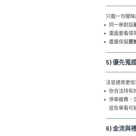
只截一句曖昧
同一串對話
畫面要看得
盡量保留
原
5) 優先
法官通常更信
你合法持有
停車繳費、
這些單看可
6) 金流