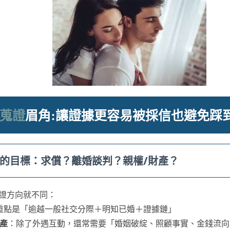
蒐證
眉角:讓證據更容易被採信也避免踩
定你的目標：求償？離婚談判？親權/財產？
證方向就不同：
重點是「逾越一般社交分際＋明知已婚＋證據鏈」
財產
：除了外遇互動，還常需要「婚姻破綻、照顧事實、金錢流向