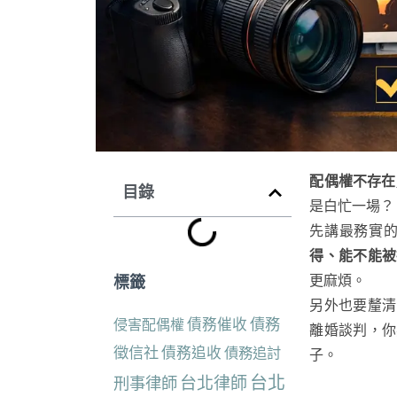
配偶權不存在
目錄
是白忙一場？
先講最務實
得、能不能被
標籤
更麻煩。
另外也要釐清
債務催收
債務
侵害配偶權
離婚談判，你
徵信社
債務追收
債務追討
子。
台北
台北律師
刑事律師