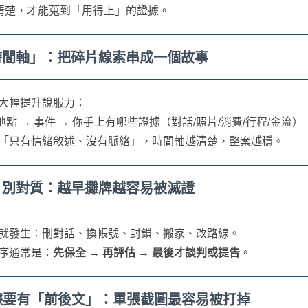
清楚，才能蒐到「用得上」的證據。
「時間軸」：把碎片線索串成一個故事
大幅提升說服力：
 地點 → 事件 → 你手上有哪些證據（對話/照片/消費/行程/金流）
「只有情緒敘述、沒有脈絡」，時間軸越清楚，整案越穩。
全、別對質：越早攤牌越容易被滅證
就發生：刪對話、換帳號、封鎖、搬家、改路線。
序通常是：
先保全 → 再評估 → 最後才談判或提告
。
證據要有「前後文」：單張截圖最容易被打掉