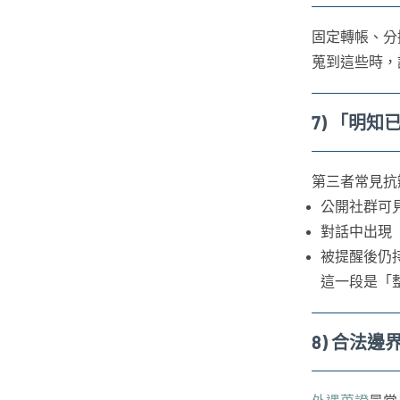
固定轉帳、分
蒐到這些時，
7) 「明
第三者常見抗
公開社群可
對話中出現
被提醒後仍
這一段是「
8) 合法