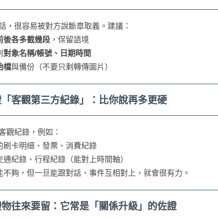
話，很容易被對方說斷章取義。建議：
前後各多截幾段
，保留語境
到
對象名稱/帳號、日期時間
始檔
與備份（不要只剩轉傳圖片）
蒐證「客觀第三方紀錄」：比你說再多更硬
客觀紀錄，例如：
的刷卡明細、發票、消費紀錄
交通紀錄、行程紀錄（能對上時間軸）
能不夠，但一旦能跟對話、事件互相對上，就會很有力。
與禮物往來要留：它常是「關係升級」的佐證