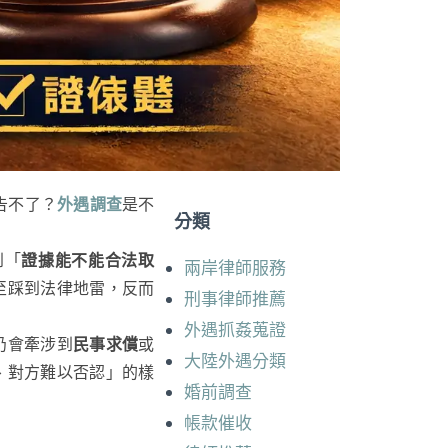
告不了？
外遇調查
是不
分類
到「
證據能不能合法取
兩岸律師服務
至踩到法律地雷，反而
刑事律師推薦
外遇抓姦蒐證
仍會牽涉到
民事求償
或
大陸外遇分類
、對方難以否認」的樣
婚前調查
帳款催收