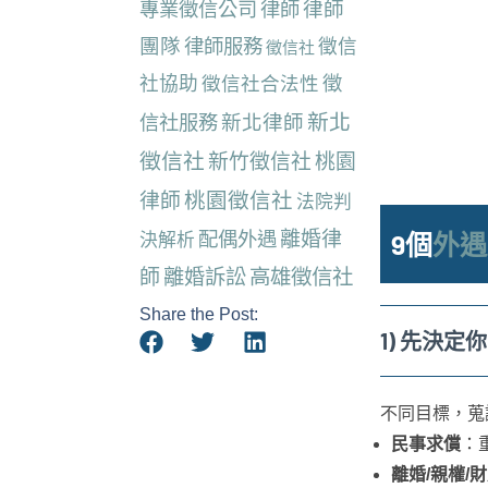
律師
專業徵信公司
律師
團隊
律師服務
徵信
徵信社
社協助
徵信社合法性
徵
新北
新北律師
信社服務
徵信社
新竹徵信社
桃園
桃園徵信社
律師
法院判
離婚律
配偶外遇
決解析
9個
外遇
師
離婚訴訟
高雄徵信社
Share the Post:
1) 先決
不同目標，蒐
民事求償
：
離婚/親權/