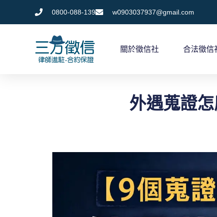
跳
0800-088-139
w0903037937@gmail.com
至
主
關於徵信社
合法徵信
要
內
容
外遇蒐證怎