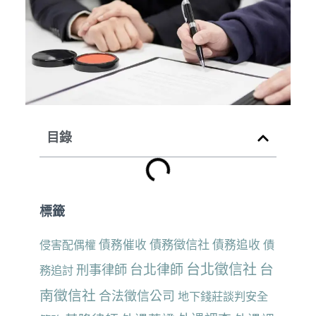
目錄
標籤
債務催收
債務徵信社
債務追收
侵害配偶權
債
台北徵信社
台
台北律師
刑事律師
務追討
南徵信社
合法徵信公司
地下錢莊談判安全