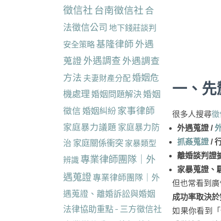
徵信社
台南徵信社
合
法徵信公司
地下錢莊談判
基隆律師
外遇
安全策略
蒐證
外遇調查
外遇調查
方法
婚姻危
夫妻財產分配
一、先
機處理
婚姻
婚姻問題解決
家事律師
徵信
婚姻糾紛
很多人搜尋
徵
家庭暴力議題
家庭暴力防
外遇蒐證 /
治
家庭關係衝突
抓姦蒐證
/
家暴類型
離婚談判證
專業律師團隊｜外
辨識
家暴蒐證、
遇蒐證
專業律師團隊｜外
但也常看到廣
遇蒐證、離婚訴訟與婚姻
成功率取決於
法律協助重點 - 三方徵信社
如果你看到「