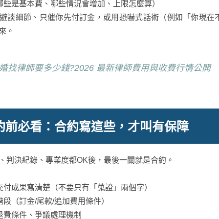
哪些是基本費、哪些情況會增加、上限怎麼算）
避談細節、只催你先付訂金，或用恐嚇式話術（例如「你現在
來。
婚找律師要多少錢?2026 最新律師費用與收費行情公開
約前必看：合約寫這些，才叫有保障
、判決紀錄、專業度都OK後，最後一關就是合約。
交付成果寫清楚（不要只有「蒐證」兩個字）
階段（訂金/尾款/追加費用條件）
退費條件、爭議處理機制