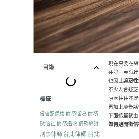
現在只要在網
目錄
往第一頁就出
也因此讓
惡性
不少人會疑惑
標籤
原因往往不是
再加上廣告話
債務催收
債務
侵害配偶權
下面這篇就由
徵信社
債務追收
債務追討
如何避開徵信
台北
台北律師
刑事律師