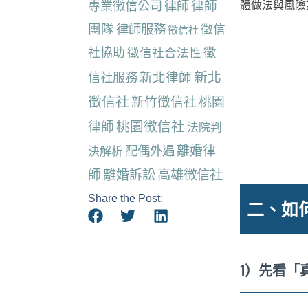
律師
專業徵信公司
律師
體做法與風險
團隊
律師服務
徵信
徵信社
社協助
徵信社合法性
徵
新北
新北律師
信社服務
徵信社
新竹徵信社
桃園
桃園徵信社
律師
法院判
離婚律
配偶外遇
決解析
師
離婚訴訟
高雄徵信社
Share the Post:
二、如
1）先看「