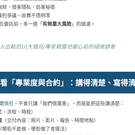
取財、侵害隱私、妨害秘密
違約爭議、收費不透明等
在委託前，多一道「
有無重大風險
」的過濾。
人出軌的10大徵兆/專家揭露他變心前的細微跡象
後看「專業度與合約」：講得清楚、寫得
徵信社
，不會只講「我們很厲害」，而是能把這些講清楚：
式、流程、時程）
度
（交付內容：照片、影片、報告、時間地點）
（哪些不能做、哪些做了會違法）