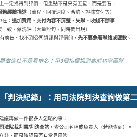
上一定找得到評價，但重點不是只有五星，而是要看：
服務經驗描述
（流程、回覆速度、合約、證據交付等）
中在：
追加費用、交付內容不清楚、失聯、收錢不辦事
度一致、像洗評（大量短句、同時間出現）
只有廣告、找不到公司資訊與評價的，
先不要急著聯絡或匯款
。
薦徵信社不是看排名！用3個指標挑到高成功率團隊
查「判決紀錄」：用司法院判決查詢做第
建議再做一件很多人忽略的事：
司法院裁判書/判決查詢
，查公司名稱或負責人（若能查到）。
八卦，而是確認是否有常見風險：