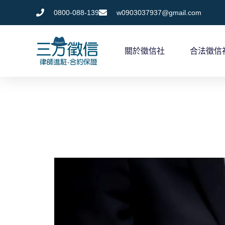
跳
0800-088-139
w0903037937@gmail.com
至
主
關於徵信社
合法徵信
要
內
容