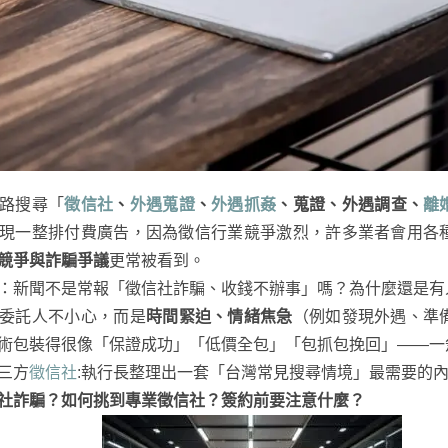
路搜尋「
徵信社
、
外遇蒐證
、
外遇抓姦
、蒐證、外遇調查、
離
現一整排付費廣告，因為徵信行業競爭激烈，許多業者會用各
競爭與詐騙爭議
更常被看到。
：新聞不是常報「徵信社詐騙、收錢不辦事」嗎？為什麼還是有
委託人不小心，而是
時間緊迫、情緒焦急
（例如發現外遇、準
術包裝得很像「保證成功」「低價全包」「包抓包挽回」——一
三方
徵信社
:執行長整理出一套「台灣常見搜尋情境」最需要的
社詐騙？如何挑到專業徵信社？簽約前要注意什麼？