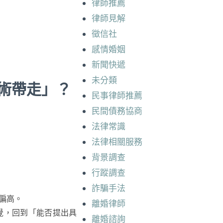
律師推薦
律師見解
徵信社
感情婚姻
新聞快遞
未分類
術帶走」？
民事律師推薦
民間債務協商
法律常識
法律相關服務
背景調查
行蹤調查
詐騙手法
偏高。
離婚律師
覺，回到「能否提出具
離婚諮詢