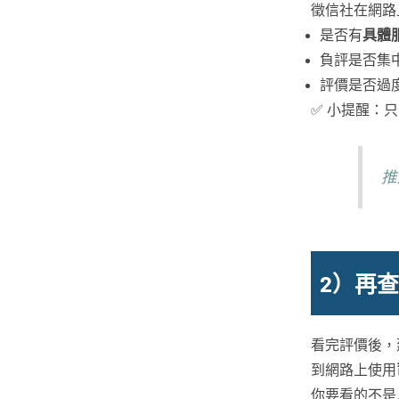
徵信社在網路
是否有
具體
負評是否集
評價是否過
✅ 小提醒：
推
2）再
看完評價後，
到網路上使用
你要看的不是