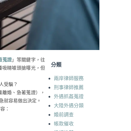
婚蒐證
」等關鍵字，往
分類
種吸睛噱頭搶曝光，但
兩岸律師服務
人受騙？
刑事律師推薦
備離婚、急著蒐證），
外遇抓姦蒐證
急就容易做出決定。
大陸外遇分類
內容：
婚前調查
帳款催收