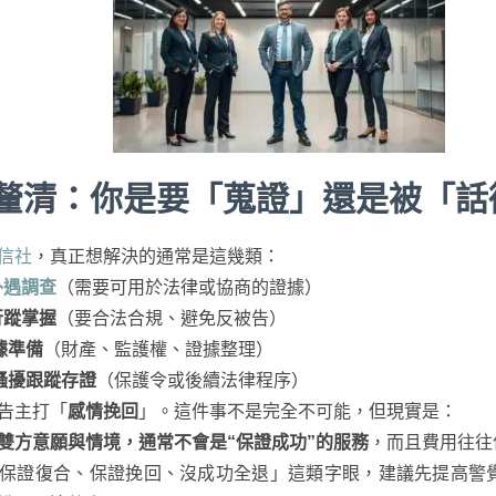
釐清：你是要「蒐證」還是被「話
信社
，真正想解決的通常是這幾類：
外遇調查
（需要可用於法律或協商的證據）
 行蹤掌握
（要合法合規、避免反被告）
據準備
（財產、監護權、證據整理）
騷擾跟蹤存證
（保護令或後續法律程序）
告主打「
感情挽回
」。這件事不是完全不可能，但現實是：
雙方意願與情境，通常不會是“保證成功”的服務
，而且費用往往
保證復合、保證挽回、沒成功全退」這類字眼，建議先提高警