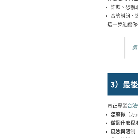
詐欺、恐嚇
合約糾紛、
這一步能讓你
男
3）最
真正專業
合法
怎麼做
（方
做到什麼程
風險與限制