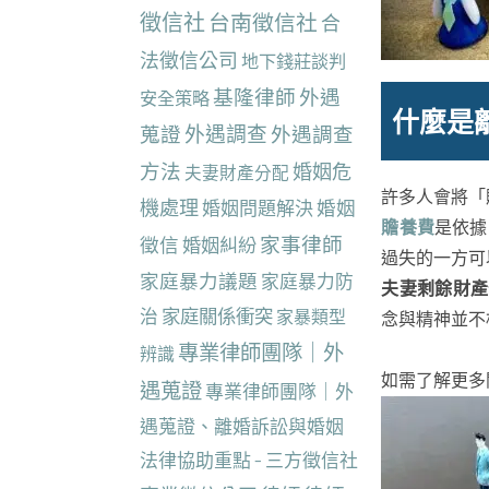
徵信社
台南徵信社
合
法徵信公司
地下錢莊談判
基隆律師
外遇
安全策略
什麼是
蒐證
外遇調查
外遇調查
方法
婚姻危
夫妻財產分配
許多人會將「
機處理
婚姻
婚姻問題解決
贍養費
是依據
家事律師
徵信
婚姻糾紛
過失的一方可
家庭暴力議題
家庭暴力防
夫妻剩餘財產
治
家庭關係衝突
家暴類型
念與精神並不
專業律師團隊｜外
辨識
如需了解更多
遇蒐證
專業律師團隊｜外
遇蒐證、離婚訴訟與婚姻
法律協助重點 - 三方徵信社