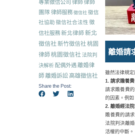
律師
專業徵信公司
律師
團隊
律師服務
徵信
徵信社
社協助
徵信社合法性
徵
新北
新北律師
信社服務
徵信社
新竹徵信社
桃園
離婚請
桃園徵信社
律師
法院判
離婚律
配偶外遇
決解析
雖然法律規定
師
離婚訴訟
高雄徵信社
1. 請求贍養
Share the Post:
請求贍養費的
的因素。例如
2. 離婚經法
贍養費的請求
法院判決離婚
活權的中斷。