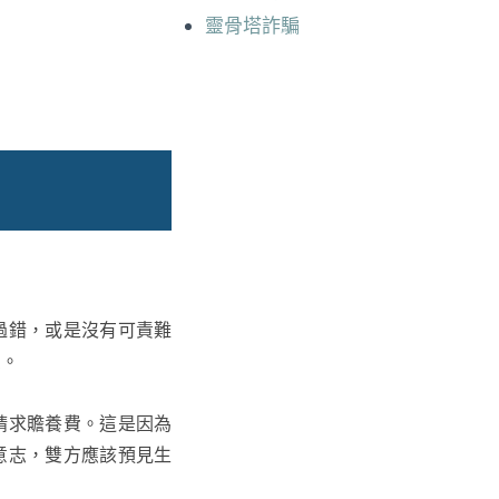
靈骨塔詐騙
過錯，或是沒有可責難
費。
請求贍養費。這是因為
意志，雙方應該預見生