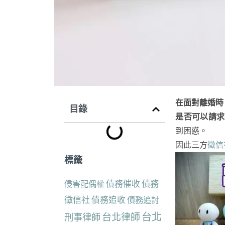
在面對離婚時
目錄
是否可以請求
到困惑。
因此三方
徵信
標籤
債務催收
債務
侵害配偶權
徵信社
債務追收
債務追討
台北
台北律師
刑事律師