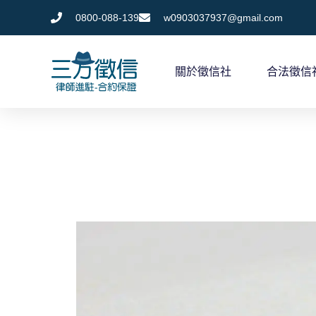
跳
0800-088-139
w0903037937@gmail.com
至
主
關於徵信社
合法徵信
要
內
容