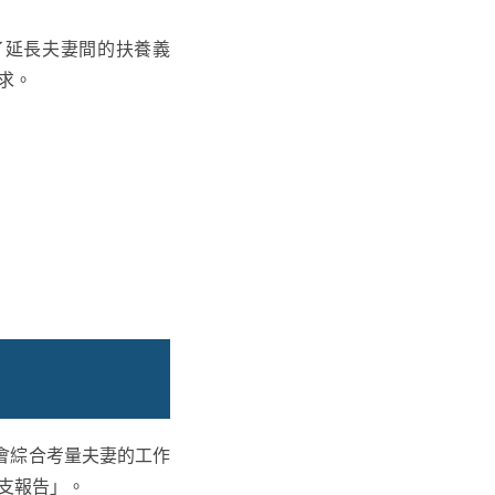
了延長夫妻間的扶養義
求。
會綜合考量夫妻的工作
支報告」。