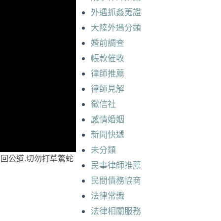
外遇抓姦蒐證
大陸外遇分類
婚前調查
帳款催收
律師推薦
律師見解
徵信社
感情婚姻
新聞快遞
未分類
回公道.切勿打草驚蛇
民事律師推薦
民間債務協商
法律常識
法律相關服務