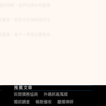
儲存證據，並評估適合的處理
件需求，安排合作律師提供法
低風險，為下一步做出更有依
推薦文章
民間債務協商
外遇抓姦蒐證
婚前調查
帳款催收
離婚律師