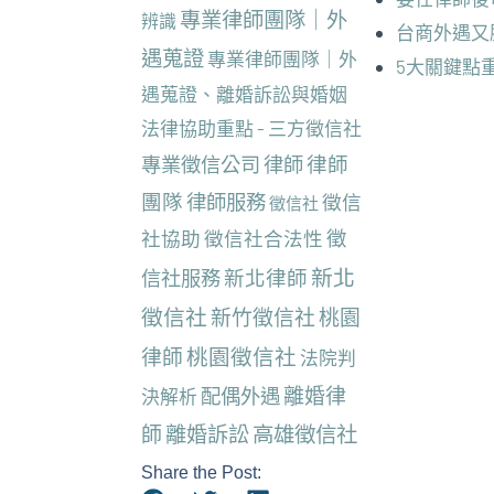
專業律師團隊｜外
辨識
台商外遇又
遇蒐證
專業律師團隊｜外
5大關鍵點
遇蒐證、離婚訴訟與婚姻
法律協助重點 - 三方徵信社
律師
專業徵信公司
律師
團隊
律師服務
徵信
徵信社
社協助
徵信社合法性
徵
新北
新北律師
信社服務
徵信社
新竹徵信社
桃園
桃園徵信社
律師
法院判
離婚律
配偶外遇
決解析
師
離婚訴訟
高雄徵信社
Share the Post: