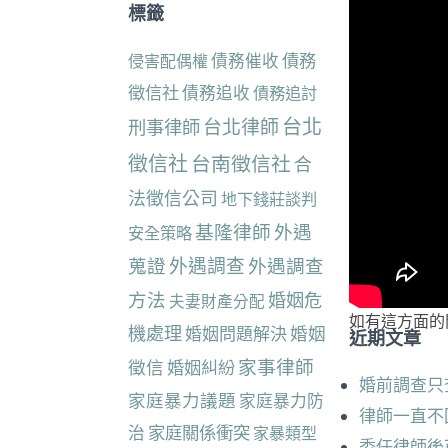
標籤
債務催收
債務
侵害配偶權
徵信社
債務追收
債務追討
台北
台北律師
刑事律師
徵信社
台南徵信社
合
法徵信公司
地下錢莊談判
基隆律師
外遇
安全策略
蒐證
外遇調查
外遇調查
方法
婚姻危
夫妻財產分配
如有這方面的
機處理
婚姻
婚姻問題解決
近期文章
家事律師
徵信
婚姻糾紛
婚前調查只
家庭暴力議題
家庭暴力防
律師一直不
治
家庭關係衝突
家暴類型
委任律師後