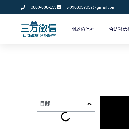
跳
0800-088-139
w0903037937@gmail.com
至
主
關於徵信社
合法徵信
要
內
容
目錄