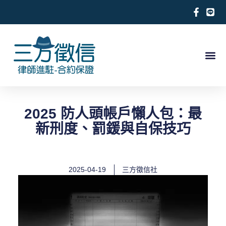
跳
至
主
要
內
關於徵信社
合法徵信社服務項目
徵信相關案例
合作律師推薦
求救徵信
容
2025 防人頭帳戶懶人包：最
新刑度、罰鍰與自保技巧
2025-04-19
三方徵信社