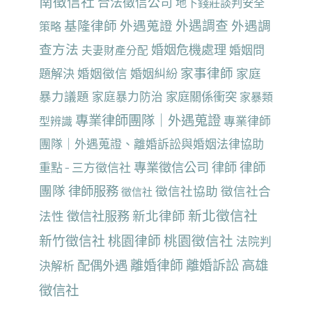
南徵信社
合法徵信公司
地下錢莊談判安全
基隆律師
外遇蒐證
外遇調查
外遇調
策略
查方法
婚姻危機處理
婚姻問
夫妻財產分配
家事律師
婚姻徵信
家庭
題解決
婚姻糾紛
暴力議題
家庭暴力防治
家庭關係衝突
家暴類
專業律師團隊｜外遇蒐證
專業律師
型辨識
團隊｜外遇蒐證、離婚訴訟與婚姻法律協助
律師
專業徵信公司
律師
重點 - 三方徵信社
團隊
律師服務
徵信社協助
徵信社合
徵信社
新北徵信社
新北律師
法性
徵信社服務
桃園徵信社
新竹徵信社
桃園律師
法院判
離婚律師
離婚訴訟
高雄
配偶外遇
決解析
徵信社