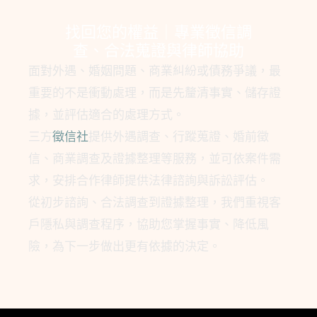
找回您的權益｜專業徵信調
查、合法蒐證與律師協助
面對外遇、婚姻問題、商業糾紛或債務爭議，最
重要的不是衝動處理，而是先釐清事實、儲存證
據，並評估適合的處理方式。
三方
徵信社
提供外遇調查、行蹤蒐證、婚前徵
信、商業調查及證據整理等服務，並可依案件需
求，安排合作律師提供法律諮詢與訴訟評估。
從初步諮詢、合法調查到證據整理，我們重視客
戶隱私與調查程序，協助您掌握事實、降低風
險，為下一步做出更有依據的決定。