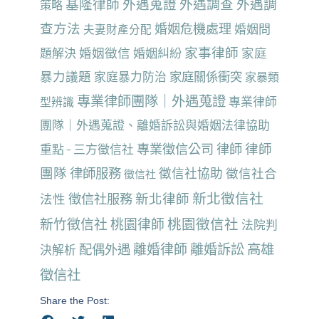
基隆律師
外遇蒐證
外遇調查
外遇調
策略
查方法
婚姻危機處理
婚姻問
夫妻財產分配
家事律師
婚姻徵信
家庭
題解決
婚姻糾紛
暴力議題
家庭暴力防治
家庭關係衝突
家暴類
專業律師團隊｜外遇蒐證
專業律師
型辨識
團隊｜外遇蒐證、離婚訴訟與婚姻法律協助
律師
專業徵信公司
律師
重點 - 三方徵信社
團隊
律師服務
徵信社協助
徵信社合
徵信社
新北徵信社
新北律師
法性
徵信社服務
桃園徵信社
新竹徵信社
桃園律師
法院判
離婚律師
離婚訴訟
高雄
配偶外遇
決解析
徵信社
Share the Post: