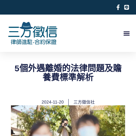
跳
至
主
要
內
關於徵信社
合法徵信社服務項目
徵信相關案例
合作律師推薦
求救徵信
容
5個外遇離婚的法律問題及贍
養費標準解析
2024-11-20
三方徵信社