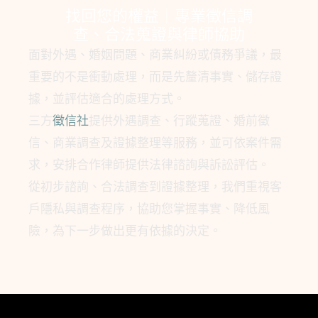
找回您的權益｜專業徵信調
查、合法蒐證與律師協助
面對外遇、婚姻問題、商業糾紛或債務爭議，最
重要的不是衝動處理，而是先釐清事實、儲存證
據，並評估適合的處理方式。
三方
徵信社
提供外遇調查、行蹤蒐證、婚前徵
信、商業調查及證據整理等服務，並可依案件需
求，安排合作律師提供法律諮詢與訴訟評估。
從初步諮詢、合法調查到證據整理，我們重視客
戶隱私與調查程序，協助您掌握事實、降低風
險，為下一步做出更有依據的決定。