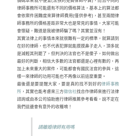
價碼本來就不便宜(法扶的免費律師不算)，而且不同的
律師事務所可能還有不同的價格算法，基本上的算法都
會依案件困難度來算律師費用{僅供參考}，甚至兩間律
師事務所的價格差距非常大也是常見的事情，大家可能
會懷疑，難道是我被律師騙了嗎？其實並沒有！
其實法律上的事情本來就很難有一定的標準，就算請到
在好的律師，也不代表犯罪就能摸摸鼻子走人，頂多就
是減輕其刑罷了，但判決的法官也不是傻子，如何做出
最好的判斷，相信大多數的法官都還是心裡有數的，再
加上未來重大的案件，可能都會有國民法官的參與，這
樣一來律師的功用可能也不再像以前這麼重要。
最後還是要提醒大家，要是真的找不到好的
律師事務
所
，其實也能考慮來三方
徵信社
找合作律師來進行法律
諮詢或由本公司協助進行律師推薦參考看看，說不定在
我們這邊會有意外的收穫唷！
請離婚律師有用嗎